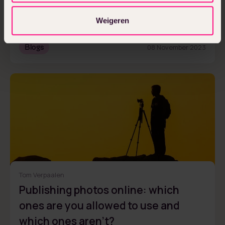
The advantages and disadvantages
of Cookiebot
Weigeren
Blogs
08 November 2023
Tom Verpaalen
Publishing photos online: which
ones are you allowed to use and
which ones aren’t?