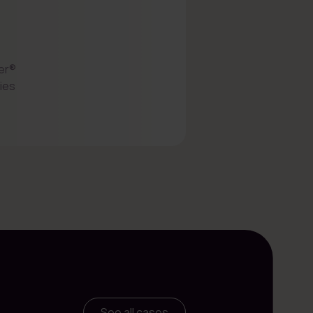
er®
ies
See all cases