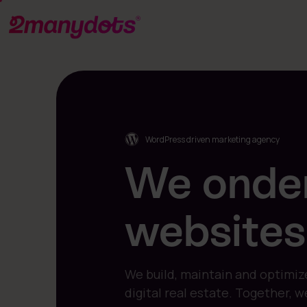
WordPress driven marketing agency
onde
We
websites
opti
We build, maintain and optimiz
digital real estate. Together, 