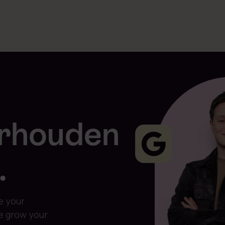
rhouden
.
maliseren
e your
we grow your