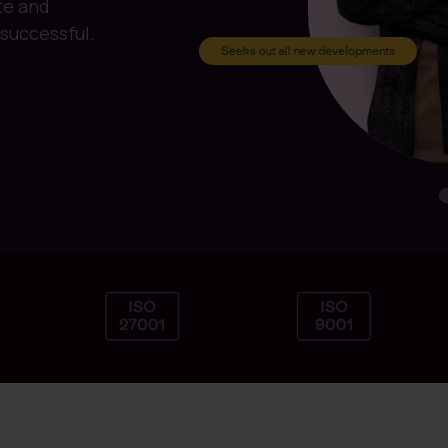
te and
successful.
Seeks out all new developments