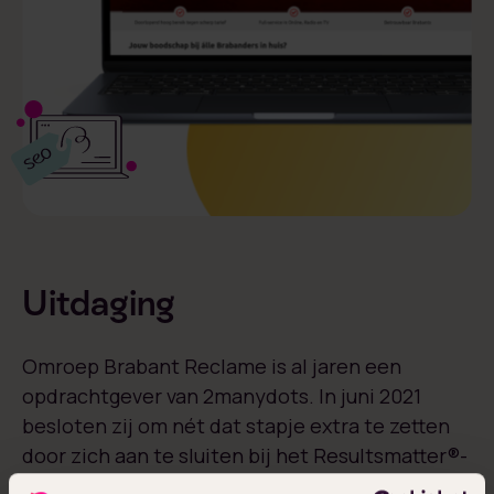
Uitdaging
Omroep Brabant Reclame is al jaren een
opdrachtgever van 2manydots. In juni 2021
besloten zij om nét dat stapje extra te zetten
door zich aan te sluiten bij het Resultsmatter®-
traject. De uitdaging die Omroep Brabant