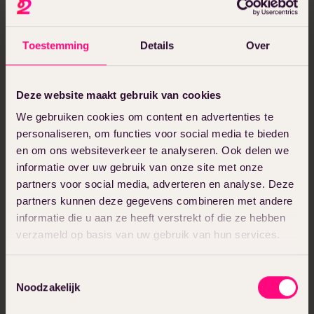
Reclame stelde was helder; een hogere positie
op de Google ranglijsten verkrijgen.
Toestemming
Details
Over
Vraag
Deze website maakt gebruik van cookies
De strijd om adverteerders in medialandschap
We gebruiken cookies om content en advertenties te
is hevig, zo ook bij Omroep Brabant. Dat
personaliseren, om functies voor social media te bieden
Omroep Brabant een grote naam heeft, wil niet
en om ons websiteverkeer te analyseren. Ook delen we
zeggen dat zij online goed gevonden worden.
informatie over uw gebruik van onze site met onze
Door het Resultsmatter®-traject heeft Omroep
partners voor social media, adverteren en analyse. Deze
partners kunnen deze gegevens combineren met andere
Brabant Reclame een slag gemaakt op de
informatie die u aan ze heeft verstrekt of die ze hebben
Google ranglijsten. De verbluffende resultaten
verzameld op basis van uw gebruik van hun services.
worden verder in deze case uitgelicht.
Toestemmingsselectie
Noodzakelijk