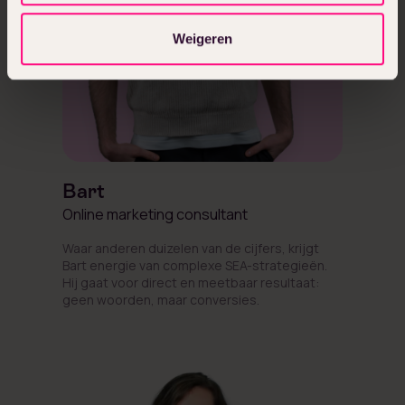
Weigeren
Bart
Online marketing consultant
Waar anderen duizelen van de cijfers, krijgt
Bart energie van complexe SEA-strategieën.
Hij gaat voor direct en meetbaar resultaat:
geen woorden, maar conversies.