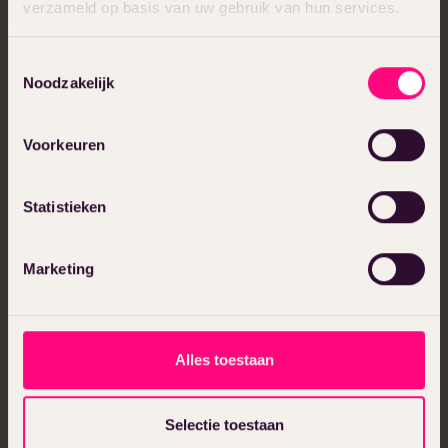
verzameld op basis van uw gebruik van hun services.
Toestemmingsselectie
Janneke
Noodzakelijk
Projectmanager
Houdt met haar horeca-achtergrond alle
Voorkeuren
ballen in de lucht. Aanpakken, regelen en
zorgen dat alles tot in de puntjes klopt; bij
Janneke ben je in de allerbeste handen.
Statistieken
Marketing
Alles toestaan
Selectie toestaan