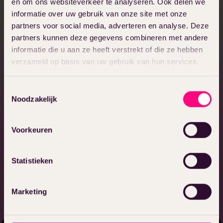
en om ons websiteverkeer te analyseren. Ook delen we
experts
informatie over uw gebruik van onze site met onze
partners voor social media, adverteren en analyse. Deze
Bij 2manydots zit je aan tafel met meer dan 17
partners kunnen deze gegevens combineren met andere
jaar ervaring; we zijn specialisten in ons
informatie die u aan ze heeft verstrekt of die ze hebben
vakgebied. Eigenwijze professionals met een
verzameld op basis van uw gebruik van hun services.
duidelijke visie en getraind in het luisteren naar
en analyseren van de vraagstukken van onze
Toestemmingsselectie
opdrachtgevers. Wij delen jouw pakket van
Noodzakelijk
eisen en wensen met onze developers en zij
gaan aan de slag met jouw enterprise-
Voorkeuren
oplossing. Klaar om samen over te gaan tot
actie?
Statistieken
Marketing