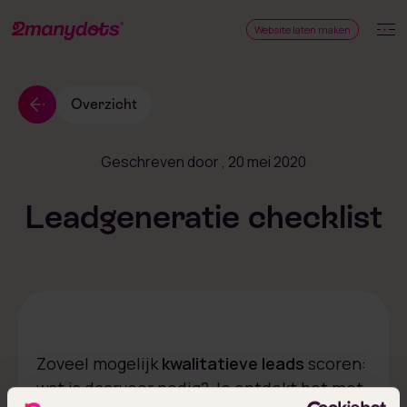
Website laten maken
Overzicht
Geschreven door
, 20 mei 2020
Leadgeneratie checklist
Zoveel mogelijk
kwalitatieve leads
scoren:
wat is daarvoor nodig? Je ontdekt het met