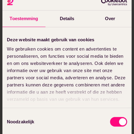
deze checklist voor marketing-
communicatiemedewerkers. Hoeveel van
de punten kan jij afvinken?
Toestemming
Details
Over
Deze website maakt gebruik van cookies
Zakelijk e-mailadres
*
We gebruiken cookies om content en advertenties te
personaliseren, om functies voor social media te bieden
en om ons websiteverkeer te analyseren. Ook delen we
2manydots vraagt toestemming om jouw
informatie over uw gebruik van onze site met onze
gegevens te verwerken. Bekijk ons
privacybeleid
partners voor social media, adverteren en analyse. Deze
voor meer informatie en het beheren van jouw
partners kunnen deze gegevens combineren met andere
voorkeuren.
informatie die u aan ze heeft verstrekt of die ze hebben
verzameld op basis van uw gebruik van hun services.
Toestemmingsselectie
Noodzakelijk