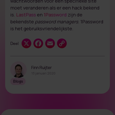
wachtwoorden voor een specifieke site
moet veranderen als er een hack bekend
is.
LastPass
en
1Password
zijn de
bekendste
password managers
. 1Password
is het gebruiksvriendelijkste.
X
Facebook
Email
Copy
Deel
Link
Finn Ruijter
13 januari 2020
Blogs