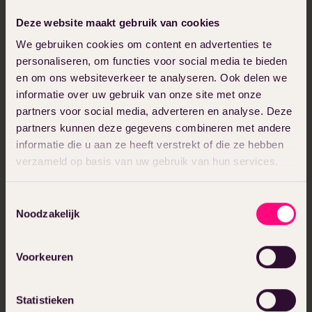
weren
Deze website maakt gebruik van cookies
We gebruiken cookies om content en advertenties te
Tip 1: Maak altijd unieke
personaliseren, om functies voor social media te bieden
wachtwoorden
en om ons websiteverkeer te analyseren. Ook delen we
informatie over uw gebruik van onze site met onze
partners voor social media, adverteren en analyse. Deze
Andersom gezegd, hergebruik nooit je
partners kunnen deze gegevens combineren met andere
wachtwoorden. Van tijd tot tijd wordt er
informatie die u aan ze heeft verstrekt of die ze hebben
een grote site gehackt en komen er
verzameld op basis van uw gebruik van hun services.
miljoenen gebruikersnamen en
wachtwoorden op straat te liggen. Om
Toestemmingsselectie
deze combinaties op andere sites los te
Noodzakelijk
laten hoef je niet eens een hacker te zijn.
Je voorkomt dat je meerdere keren
Voorkeuren
slachtoffer van een hack wordt door
steeds unieke wachtwoorden –of liever
Statistieken
wachtzinnen– te gebruiken.