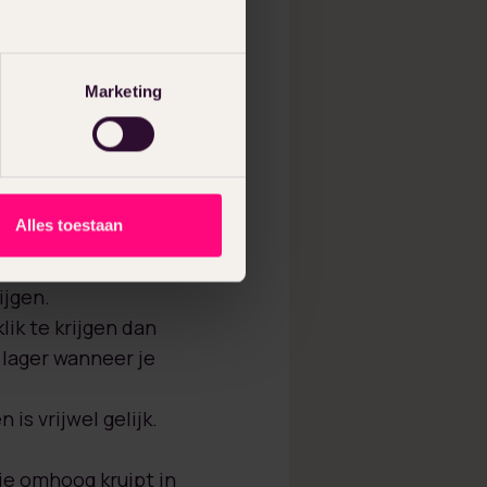
Marketing
 5 miljoen Google
tbaar zijn. De 10
Alles toestaan
eeft een gemiddelde
root deel van de
ijgen.
ik te krijgen dan
 lager wanneer je
is vrijwel gelijk.
 je omhoog kruipt in