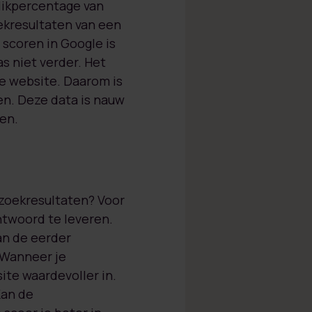
likpercentage van
ekresultaten van een
 scoren in Google is
as niet verder. Het
lie website. Daarom is
en. Deze data is nauw
en.
e zoekresultaten? Voor
ntwoord te leveren.
an de eerder
 Wanneer je
ite waardevoller in.
Kan de