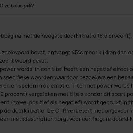
bpagina met de hoogste doorklikratio (8,6 procent), z
 zoekwoord bevat, ontvangt 45% meer klikken dan e
zocht woord bevat.
‘power words’ in een titel heeft een negatief effect o
n specifieke woorden waardoor bezoekers een bepaal
eren en spelen in op emotie. Titel met power words
3,9 procent) vergeleken met titels zonder dit soort 
t (zowel positief als negatief) wordt gebruikt in ti
op de doorklikratio. De CTR verbetert met ongeveer 7
 een metadescription zorgt voor een hogere doorklikr