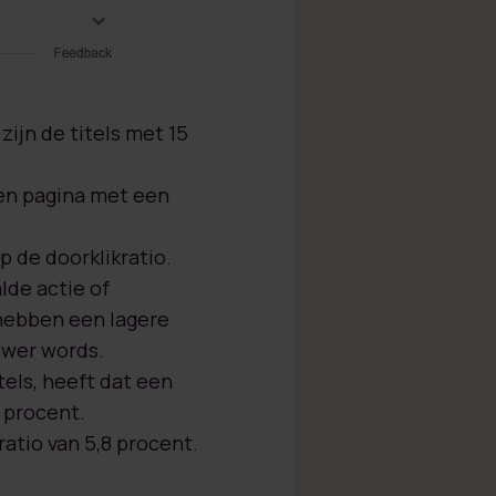
ijn de titels met 15
en pagina met een
p de doorklikratio.
de actie of
 hebben een lagere
power words.
tels, heeft dat een
 procent.
atio van 5,8 procent.