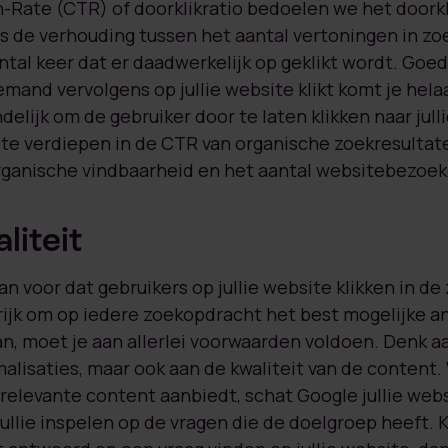
-Rate (CTR) of doorklikratio bedoelen we het doork
s de verhouding tussen het aantal vertoningen in zo
tal keer dat er daadwerkelijk op geklikt wordt. Goed
emand vervolgens op jullie website klikt komt je hela
ndelijk om de gebruiker door te laten klikken naar jul
 te verdiepen in de CTR van organische zoekresultat
ganische vindbaarheid en het aantal websitebezoek
liteit
an voor dat gebruikers op jullie website klikken in d
rijk om op iedere zoekopdracht het best mogelijke a
, moet je aan allerlei voorwaarden voldoen. Denk a
isaties, maar ook aan de kwaliteit van de content.
 relevante content aanbiedt, schat Google jullie webs
jullie inspelen op de vragen die de doelgroep heeft. 