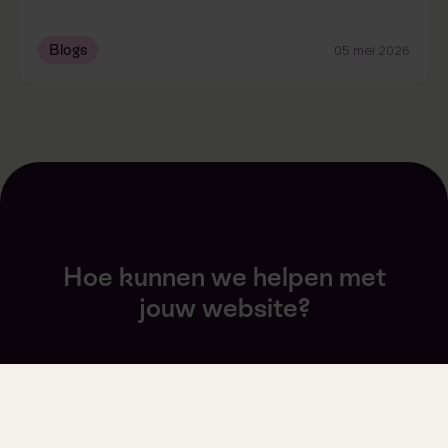
Blogs
05 mei 2026
Hoe kunnen we helpen met
jouw website?
Onze resultaatgerichte aanpak
Start een gesprek