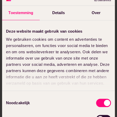
multisite bijzonder aantrekkelijk voor
Toestemming
Details
Over
zowel start-ups als gevestigde bedrijven.
Makkelijk hergebruik
Deze website maakt gebruik van cookies
thema’s en plugins
We gebruiken cookies om content en advertenties te
personaliseren, om functies voor social media te bieden
Het is erg handig dat je binnen een
en om ons websiteverkeer te analyseren. Ook delen we
WordPress multisite netwerk thema’s en
informatie over uw gebruik van onze site met onze
partners voor social media, adverteren en analyse. Deze
plugins kunt delen over verschillende
partners kunnen deze gegevens combineren met andere
sites. Dit betekent dat je niet voor elke
informatie die u aan ze heeft verstrekt of die ze hebben
nieuwe site aparte licenties hoeft te
verzameld op basis van uw gebruik van hun services.
kopen. Dat zorgt voor een uniforme look
en feel over je gehele netwerk. Een
Toestemmingsselectie
beveiligingsplugin of een designthema; als
Noodzakelijk
admin kun je thema’s en plugins installeren
waar alle verschillende subsites gebruik