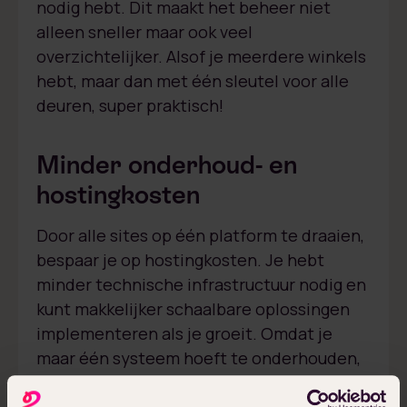
nodig hebt. Dit maakt het beheer niet
alleen sneller maar ook veel
overzichtelijker. Alsof je meerdere winkels
hebt, maar dan met één sleutel voor alle
deuren, super praktisch!
Minder onderhoud- en
hostingkosten
Door alle sites op één platform te draaien,
bespaar je op hostingkosten. Je hebt
minder technische infrastructuur nodig en
kunt makkelijker schaalbare oplossingen
implementeren als je groeit. Omdat je
maar één systeem hoeft te onderhouden,
zijn de operationele kosten lager en het
onderhoud eenvoudiger. Dit maakt een