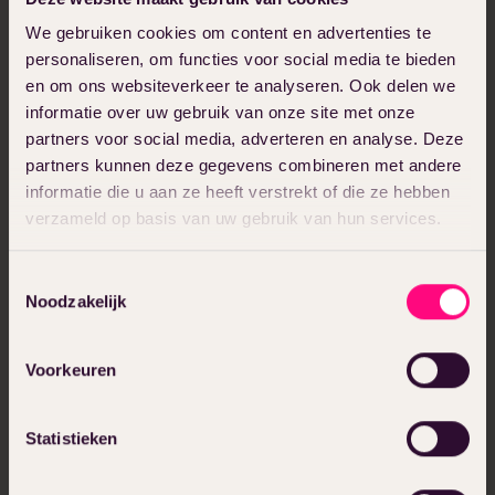
We gebruiken cookies om content en advertenties te
personaliseren, om functies voor social media te bieden
en om ons websiteverkeer te analyseren. Ook delen we
informatie over uw gebruik van onze site met onze
partners voor social media, adverteren en analyse. Deze
partners kunnen deze gegevens combineren met andere
informatie die u aan ze heeft verstrekt of die ze hebben
verzameld op basis van uw gebruik van hun services.
Anouk van Iersel
Toestemmingsselectie
What is Klaviyo and how does it
Noodzakelijk
work?
Voorkeuren
News
26 July 2024
Statistieken