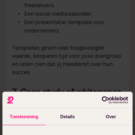
freelancers.
Een social media kalender.
Een presentatie-template voor
ondernemers.
Templates geven veel toegevoegde
waarde, besparen tijd voor jouw doelgroep
en laten zien dat jij meedenkt over hun
succes.
7. Case study of whitepaper
Een iets serieuzere, maar zeer effectieve
lead magnet, is een case study of
Toestemming
Details
Over
whitepaper. Hierin laat je zien hoe jouw
product of dienst een probleem heeft