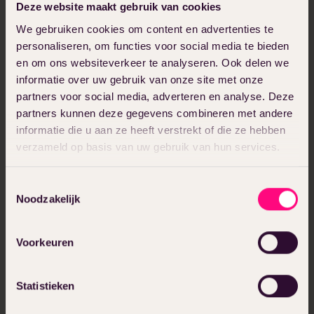
opgelost voor een klant, inclusief
Deze website maakt gebruik van cookies
resultaten en inzichten.
We gebruiken cookies om content en advertenties te
personaliseren, om functies voor social media te bieden
Dit is ideaal om kwalitatieve leads aan te
en om ons websiteverkeer te analyseren. Ook delen we
trekken die zich al in een latere fase van
informatie over uw gebruik van onze site met onze
de klantreis bevinden. Ze willen bewijs
partners voor social media, adverteren en analyse. Deze
zien dat jij levert wat je belooft. En dat
partners kunnen deze gegevens combineren met andere
bewijs krijgen ze in de vorm van duidelijke
informatie die u aan ze heeft verstrekt of die ze hebben
verzameld op basis van uw gebruik van hun services.
cijfers en voorbeelden.
Toestemmingsselectie
Hoe kies je de juiste?
Noodzakelijk
Nu je weet welke opties je hebt, is het
Voorkeuren
belangrijk om de juiste lead magnet te
kiezen. Vraag jezelf af:
Statistieken
Wat hebben mijn potentiële klanten