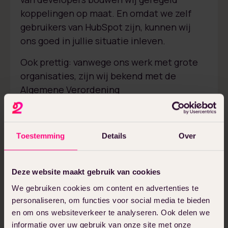
koppelingen op maat. En omdat we zelf
gebruikers van HubSpot zijn, kunnen wij
ons goed in jullie situatie inleven.
Ook prettig: vanwege ons werk met grote
organisaties, zijn wij bekend met de
Algemene Verordening
Gegevensbescherming. Bij al onze
werkzaamheden krijgen de beveiliging van
jullie website en de privacy van jullie
Toestemming
Details
Over
gebruikers voorrang.
Deze website maakt gebruik van cookies
Over HubSpot
We gebruiken cookies om content en advertenties te
personaliseren, om functies voor social media te bieden
Online succes hebben is in de jaren ‘20 van
en om ons websiteverkeer te analyseren. Ook delen we
deze eeuw lang niet meer zo eenvoudig.
informatie over uw gebruik van onze site met onze