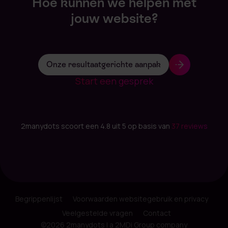
Hoe kunnen we helpen met
jouw website?
Onze resultaatgerichte aanpak
Start een gesprek
2manydots scoort een 4.8 uit 5 op basis van
37 reviews
Begrippenlijst
Voorwaarden websitegebruik en privacy
Veelgestelde vragen
Contact
©2026 2manydots | a 2MDi Group company