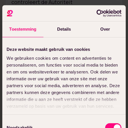
controleert de Autoriteit
Persoonsgegevens hierop. Dat maakt dit
een extra aandachtspunt bij het
integreren van WordPress en Teamwork.
Toestemming
Details
Over
Kies je ervoor om dit project uit te
besteden, let er dan ook op dat het
Deze website maakt gebruik van cookies
internetbureau rekening houdt met
We gebruiken cookies om content en advertenties te
versleutelde verbindingen en beveiligde
personaliseren, om functies voor social media te bieden
databases. Zo weet je zeker dat jullie
en om ons websiteverkeer te analyseren. Ook delen we
organisatie verantwoord en legaal omgaat
informatie over uw gebruik van onze site met onze
met gegevens.
partners voor social media, adverteren en analyse. Deze
partners kunnen deze gegevens combineren met andere
informatie die u aan ze heeft verstrekt of die ze hebben
Kies voor 2manydots
verzameld op basis van uw gebruik van hun services.
Met meer dan 15 jaar ervaring als
Toestemmingsselectie
WordPress-specialist heeft 2manydots al
Noodzakelijk