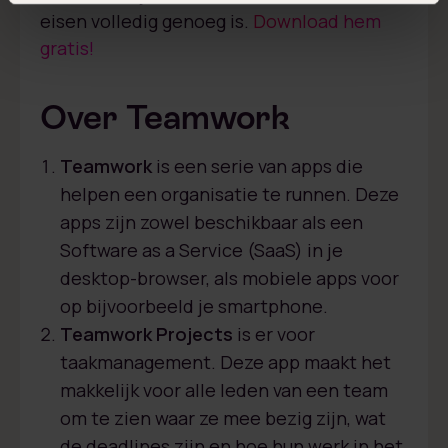
eisen volledig genoeg is.
Download hem
gratis!
Over Teamwork
Teamwork
is een serie van apps die
helpen een organisatie te runnen. Deze
apps zijn zowel beschikbaar als een
Software as a Service (SaaS) in je
desktop-browser, als mobiele apps voor
op bijvoorbeeld je smartphone.
Teamwork Projects
is er voor
taakmanagement. Deze app maakt het
makkelijk voor alle leden van een team
om te zien waar ze mee bezig zijn, wat
de deadlines zijn en hoe hun werk in het